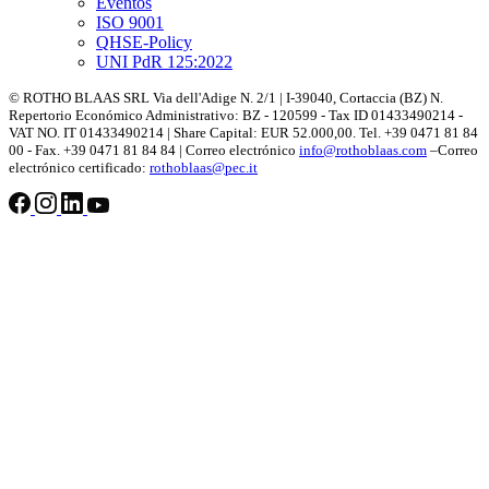
Eventos
ISO 9001
QHSE-Policy
UNI PdR 125:2022
© ROTHO BLAAS SRL Via dell'Adige N. 2/1 | I-39040, Cortaccia (BZ) N.
Repertorio Económico Administrativo: BZ - 120599 - Tax ID 01433490214 -
VAT NO. IT 01433490214 | Share Capital: EUR 52.000,00. Tel. +39 0471 81 84
00 - Fax. +39 0471 81 84 84 | Correo electrónico
info@rothoblaas.com
–Correo
electrónico certificado:
rothoblaas@pec.it