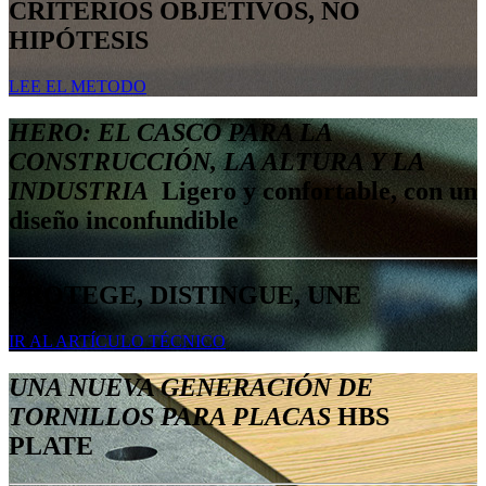
CRITERIOS OBJETIVOS, NO
HIPÓTESIS
LEE EL METODO
HERO: EL CASCO PARA LA
CONSTRUCCIÓN, LA ALTURA Y LA
INDUSTRIA
Ligero y confortable, con un
diseño inconfundible
PROTEGE, DISTINGUE, UNE
IR AL ARTÍCULO TÉCNICO
UNA NUEVA GENERACIÓN DE
TORNILLOS PARA PLACAS
HBS
PLATE