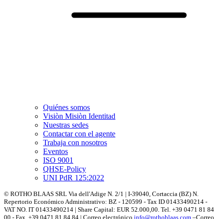
Quiénes somos
Visiòn Misiòn Identitad
Nuestras sedes
Contactar con el agente
Trabaja con nosotros
Eventos
ISO 9001
QHSE-Policy
UNI PdR 125:2022
© ROTHO BLAAS SRL Via dell'Adige N. 2/1 | I-39040, Cortaccia (BZ) N.
Repertorio Económico Administrativo: BZ - 120599 - Tax ID 01433490214 -
VAT NO. IT 01433490214 | Share Capital: EUR 52.000,00. Tel. +39 0471 81 84
00 - Fax. +39 0471 81 84 84 | Correo electrónico
info@rothoblaas.com
–Correo