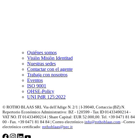
Quiénes somos
Visiòn Misiòn Identitad
Nuestras sedes
Contactar con el agente
Trabaja con nosotros
Eventos
ISO 9001
QHSE-Policy
UNI PdR 125:2022
© ROTHO BLAAS SRL Via dell'Adige N. 2/1 | I-39040, Cortaccia (BZ) N.
Repertorio Económico Administrativo: BZ - 120599 - Tax ID 01433490214 -
VAT NO. IT 01433490214 | Share Capital: EUR 52.000,00. Tel. +39 0471 81 84
00 - Fax. +39 0471 81 84 84 | Correo electrónico
info@rothoblaas.com
–Correo
electrónico certificado:
rothoblaas@pec.it