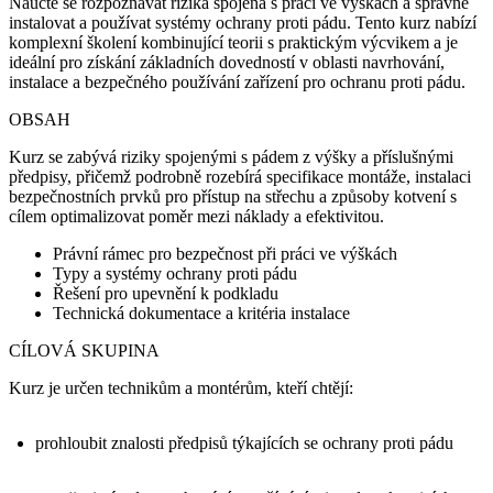
Naučte se rozpoznávat rizika spojená s prací ve výškách a správně
instalovat a používat systémy ochrany proti pádu. Tento kurz nabízí
komplexní školení kombinující teorii s praktickým výcvikem a je
ideální pro získání základních dovedností v oblasti navrhování,
instalace a bezpečného používání zařízení pro ochranu proti pádu.
OBSAH
Kurz se zabývá riziky spojenými s pádem z výšky a příslušnými
předpisy, přičemž podrobně rozebírá specifikace montáže, instalaci
bezpečnostních prvků pro přístup na střechu a způsoby kotvení s
cílem optimalizovat poměr mezi náklady a efektivitou.
Právní rámec pro bezpečnost při práci ve výškách
Typy a systémy ochrany proti pádu
Řešení pro upevnění k podkladu
Technická dokumentace a kritéria instalace
CÍLOVÁ SKUPINA
Kurz je určen technikům a montérům, kteří chtějí:
prohloubit znalosti předpisů týkajících se ochrany proti pádu