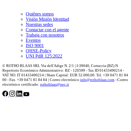
Quiénes somos
Visiòn Misiòn Identitad
Nuestras sedes
Contactar con el agente
Trabaja con nosotros
Eventos
ISO 9001
QHSE-Policy
UNI PdR 125:2022
© ROTHO BLAAS SRL Via dell'Adige N. 2/1 | I-39040, Cortaccia (BZ) N.
Repertorio Económico Administrativo: BZ - 120599 - Tax ID 01433490214 -
VAT NO. IT 01433490214 | Share Capital: EUR 52.000,00. Tel. +39 0471 81 84
00 - Fax. +39 0471 81 84 84 | Correo electrónico
info@rothoblaas.com
–Correo
electrónico certificado:
rothoblaas@pec.it