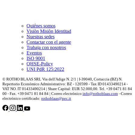
Quiénes somos
Visiòn Misiòn Identitad
Nuestras sedes
Contactar con el agente
Trabaja con nosotros
Eventos
ISO 9001
QHSE-Policy
UNI PdR 125:2022
© ROTHO BLAAS SRL Via dell'Adige N. 2/1 | I-39040, Cortaccia (BZ) N.
Repertorio Económico Administrativo: BZ - 120599 - Tax ID 01433490214 -
VAT NO. IT 01433490214 | Share Capital: EUR 52.000,00. Tel. +39 0471 81 84
00 - Fax. +39 0471 81 84 84 | Correo electrónico
info@rothoblaas.com
–Correo
electrónico certificado:
rothoblaas@pec.it