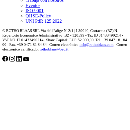
Trabaja con nosotros
Eventos
ISO 9001
QHSE-Policy
UNI PdR 125:2022
© ROTHO BLAAS SRL Via dell'Adige N. 2/1 | I-39040, Cortaccia (BZ) N.
Repertorio Económico Administrativo: BZ - 120599 - Tax ID 01433490214 -
VAT NO. IT 01433490214 | Share Capital: EUR 52.000,00. Tel. +39 0471 81 84
00 - Fax. +39 0471 81 84 84 | Correo electrónico
info@rothoblaas.com
–Correo
electrónico certificado:
rothoblaas@pec.it