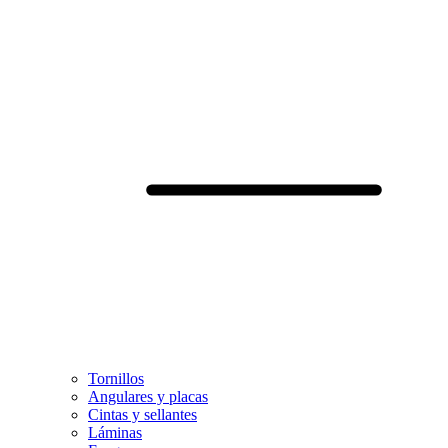
Tornillos
Angulares y placas
Cintas y sellantes
Láminas