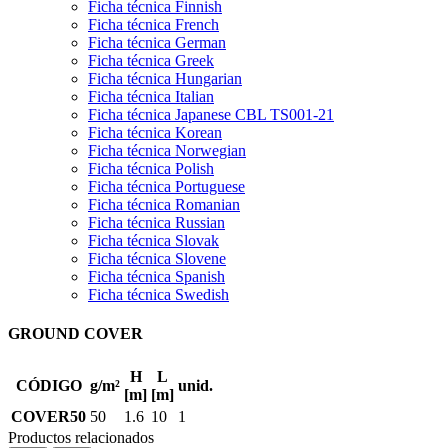
Ficha técnica Finnish
Ficha técnica French
Ficha técnica German
Ficha técnica Greek
Ficha técnica Hungarian
Ficha técnica Italian
Ficha técnica Japanese CBL TS001-21
Ficha técnica Korean
Ficha técnica Norwegian
Ficha técnica Polish
Ficha técnica Portuguese
Ficha técnica Romanian
Ficha técnica Russian
Ficha técnica Slovak
Ficha técnica Slovene
Ficha técnica Spanish
Ficha técnica Swedish
GROUND COVER
H
L
CÓDIGO
g/m²
unid.
[m]
[m]
COVER50
50
1.6
10
1
Productos relacionados