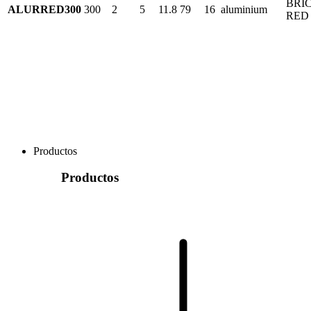
BRI
ALURRED300
300
2
5
11.8
79
16
aluminium
RED
Productos
Productos