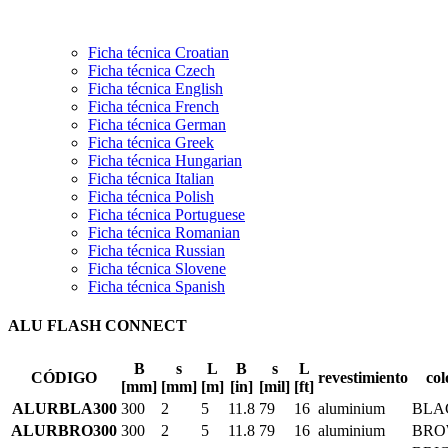
Ficha técnica Croatian
Ficha técnica Czech
Ficha técnica English
Ficha técnica French
Ficha técnica German
Ficha técnica Greek
Ficha técnica Hungarian
Ficha técnica Italian
Ficha técnica Polish
Ficha técnica Portuguese
Ficha técnica Romanian
Ficha técnica Russian
Ficha técnica Slovene
Ficha técnica Spanish
ALU FLASH CONNECT
B
s
L
B
s
L
CÓDIGO
revestimiento
col
[mm]
[mm]
[m]
[in]
[mil]
[ft]
ALURBLA300
300
2
5
11.8
79
16
aluminium
BLA
ALURBRO300
300
2
5
11.8
79
16
aluminium
BR