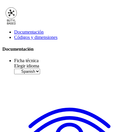
BU
T
Y
L
B
A
SED
Documentación
Códigos y dimensiones
Documentación
Ficha técnica
Elegir idioma