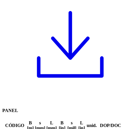
PANEL
B
s
L
B
s
L
CÓDIGO
unid.
DOP/DOC
[m]
[mm]
[mm]
[in]
[mil]
[in]