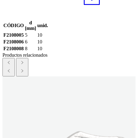
d
CÓDIGO
unid.
[mm]
F2108005
5
10
F2108006
6
10
F2108008
8
10
Productos relacionados