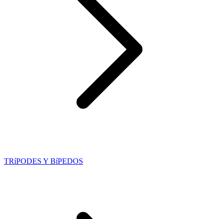
TRíPODES Y BíPEDOS