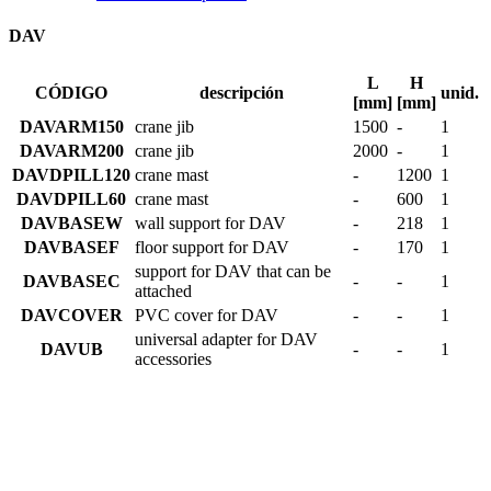
DAV
L
H
CÓDIGO
descripción
unid.
[mm]
[mm]
DAVARM150
crane jib
1500
-
1
DAVARM200
crane jib
2000
-
1
DAVDPILL120
crane mast
-
1200
1
DAVDPILL60
crane mast
-
600
1
DAVBASEW
wall support for DAV
-
218
1
DAVBASEF
floor support for DAV
-
170
1
support for DAV that can be
DAVBASEC
-
-
1
attached
DAVCOVER
PVC cover for DAV
-
-
1
universal adapter for DAV
DAVUB
-
-
1
accessories