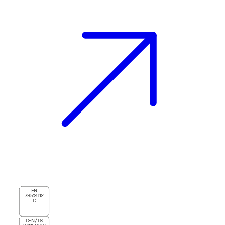
EN
795:2012
C
CEN/TS