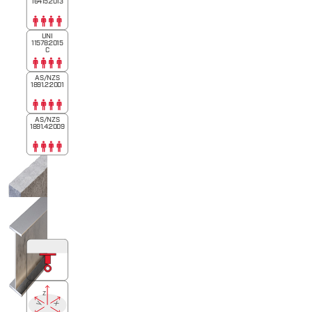
16415:2013
UNI
11578:2015
C
AS/NZS
1891.2:2001
AS/NZS
1891.4:2009
z
x
y