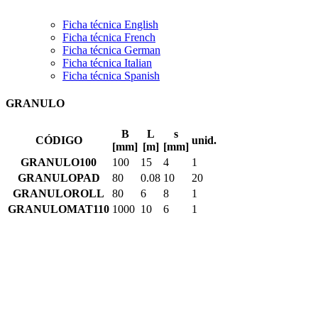
Ficha técnica English
Ficha técnica French
Ficha técnica German
Ficha técnica Italian
Ficha técnica Spanish
GRANULO
B
L
s
CÓDIGO
unid.
[mm]
[m]
[mm]
GRANULO100
100
15
4
1
GRANULOPAD
80
0.08
10
20
GRANULOROLL
80
6
8
1
GRANULOMAT110
1000
10
6
1