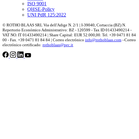
ISO 9001
QHSE-Policy
UNI PdR 125:2022
© ROTHO BLAAS SRL Via dell'Adige N. 2/1 | I-39040, Cortaccia (BZ) N.
Repertorio Económico Administrativo: BZ - 120599 - Tax ID 01433490214 -
VAT NO. IT 01433490214 | Share Capital: EUR 52.000,00. Tel. +39 0471 81 84
00 - Fax. +39 0471 81 84 84 | Correo electrónico
info@rothoblaas.com
–Correo
electrónico certificado:
rothoblaas@pec.it