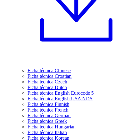
Ficha técnica Chinese
Ficha técnica Croatian
Ficha técnica Czech
Ficha técnica Dutch
Ficha técnica English Eurocode 5
Ficha técnica English USA NDS
Ficha técnica Finnish
Ficha técnica French
Ficha técnica German
Ficha técnica Greek
Ficha técnica Hungarian
Ficha técnica Italian
Ficha técnica Korean