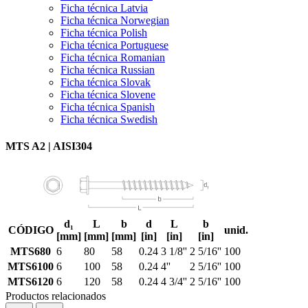
Ficha técnica Latvia
Ficha técnica Norwegian
Ficha técnica Polish
Ficha técnica Portuguese
Ficha técnica Romanian
Ficha técnica Russian
Ficha técnica Slovak
Ficha técnica Slovene
Ficha técnica Spanish
Ficha técnica Swedish
MTS A2 | AISI304
d₁
L
b
d
L
b
CÓDIGO
unid.
[mm]
[mm]
[mm]
[in]
[in]
[in]
MTS680
6
80
58
0.24
3 1/8''
2 5/16''
100
MTS6100
6
100
58
0.24
4''
2 5/16''
100
MTS6120
6
120
58
0.24
4 3/4''
2 5/16''
100
Productos relacionados