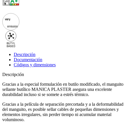
very
emission
BU
T
Y
L
B
A
SED
Descripción
Documentación
Códigos y dimensiones
Descripción
Gracias a la especial formulación en butilo modificado, el
manguito
sellante butílico MANICA PLASTER
asegura una excelente
durabilidad incluso si se somete a estrés térmico.
Gracias a la película de separación precortada y a la deformabilidad
del
manguito,
es posible sellar cables de pequeñas dimensiones y
elementos irregulares, sin perder tiempo ni acumular material
voluminoso.