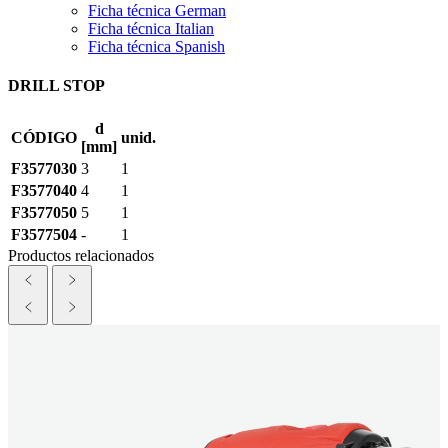
Ficha técnica German
Ficha técnica Italian
Ficha técnica Spanish
DRILL STOP
d
CÓDIGO
unid.
[mm]
F3577030
3
1
F3577040
4
1
F3577050
5
1
F3577504
-
1
Productos relacionados