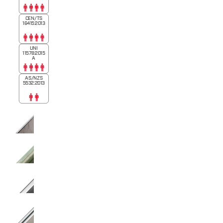
CEN/TS
16415:2013
UNI
11578:2015
A
AS/NZS
5532:2013