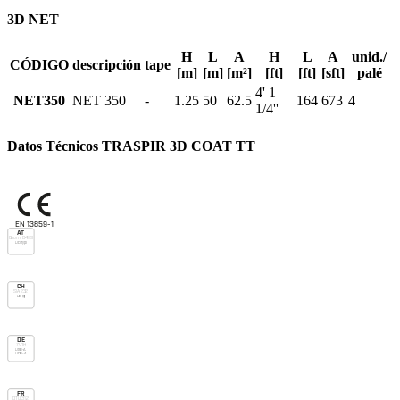
3D NET
H
L
A
H
L
A
unid./
CÓDIGO
descripción
tape
[m]
[m]
[m²]
[ft]
[ft]
[sft]
palé
4' 1
NET350
NET 350
-
1.25
50
62.5
164
673
4
1/4''
Datos Técnicos TRASPIR 3D COAT TT
EN 13859-1
AT
Önorm B4119
UD Typ I
CH
SIA 232
UD (g)
DE
ZVDH
USB-A
UDB-A
FR
DTU 31.2