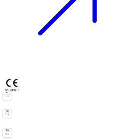
EN 13859-1
AT
Önorm B4119
UD Typ I
CH
SIA 232
UD (g)
DE
ZVDH
USB-A
UDB-A