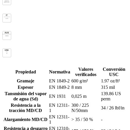
E1 Sd1 TR2
E600 Jf C2
IT
UNI 11470
A/R2
AUS
AS/NZS 4200.1
Class 4
USA
IRC
vp
Valores
Conversión
Propiedad
Normativa
verificados
USC
Gramaje
EN 1849-2
600 g/m²
1.97 oz/ft²
Espesor
EN 1849-2
8 mm
315 mil
Tansmisión del vapor
139.86 US
EN 1931
0,025 m
de agua (Sd)
perm
Resistencia a la
EN 12311-
300 / 225
34 / 26 lbf/in
tracción MD/CD
1
N/50mm
EN 12311-
Alargamiento MD/CD
> 35 / 50 %
-
1
Resistencia a desgarro
EN 12310-