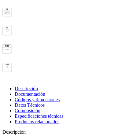
FR
DTU 31.2
E1 Sd1 TR2
E600 Jf C2
IT
UNI 11470
A/R2
AUS
AS/NZS 4200.1
Class 4
USA
IRC
vp
Descripción
Documentación
Códigos y dimensiones
Datos Técnicos
Composición
Especificaciones técnicas
Productos relacionados
Descripción