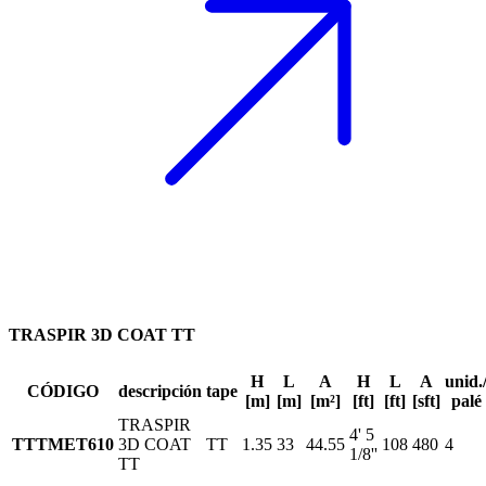
TRASPIR 3D COAT TT
H
L
A
H
L
A
unid.
CÓDIGO
descripción
tape
[m]
[m]
[m²]
[ft]
[ft]
[sft]
palé
TRASPIR
4' 5
TTTMET610
3D COAT
TT
1.35
33
44.55
108
480
4
1/8''
TT