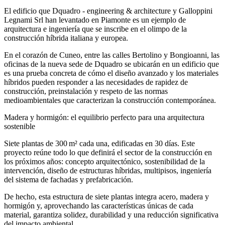
El edificio que
Dquadro - engineering & architecture y Galloppini
Legnami Srl
han levantado
en Piamonte
es un ejemplo de
arquitectura e ingeniería que se inscribe en el olimpo de la
construcción híbrida
italiana y europea.
En el corazón de Cuneo, entre las calles Bertolino y Bongioanni,
las
oficinas de la nueva sede de Dquadro
se ubicarán en un edificio que
es una prueba concreta de cómo el diseño avanzado y los materiales
híbridos pueden responder a las necesidades de
rapidez de
construcción, preinstalación y respeto de las normas
medioambientales
que caracterizan la construcción contemporánea.
Madera y hormigón: el equilibrio perfecto para una arquitectura
sostenible
Siete plantas de 300 m² cada una, edificadas en 30 días
. Este
proyecto reúne todo lo que definirá el sector de la construcción en
los próximos años: concepto arquitectónico, sostenibilidad de la
intervención, diseño de estructuras híbridas, multipisos,
ingeniería
del sistema de fachadas y prefabricación
.
De hecho, esta estructura de siete plantas
integra acero, madera y
hormigón
y, aprovechando las características únicas de cada
material, garantiza solidez, durabilidad y una reducción significativa
del impacto ambiental.