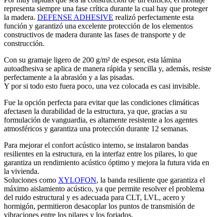
representa siempre una fase crítica durante la cual hay que proteger
la madera
.
DEFENSE ADHESIVE
realizó perfectamente esta
función y garantizó una excelente protección de los elementos
constructivos de madera durante las fases de transporte y de
construcción.
Con su gramaje ligero de 200 g/m² de espesor, esta
lámina
autoadhesiva se aplica de manera rápida y sencilla
y, además, resiste
perfectamente a la abrasión y a las pisadas.
Y por si todo esto fuera poco,
una vez colocada es casi invisible.
Fue la opción perfecta para evitar que las condiciones climáticas
afectasen la durabilidad de la estructura, ya que, gracias a su
formulación de vanguardia, es altamente resistente a los agentes
atmosféricos y
garantiza una protección durante 12 semanas
.
Para mejorar el
confort acústico interno, se instalaron bandas
resilientes en la estructura, en la interfaz entre los pilares
, lo que
garantiza un rendimiento acústico óptimo y mejora la futura vida en
la vivienda.
Soluciones como
XYLOFON
, la banda resiliente que garantiza el
máximo aislamiento acústico
, ya que permite resolver el problema
del ruido estructural y es adecuada para CLT, LVL, acero y
hormigón, permitieron desacoplar los puntos de transmisión de
vibraciones entre los pilares y los forjados.